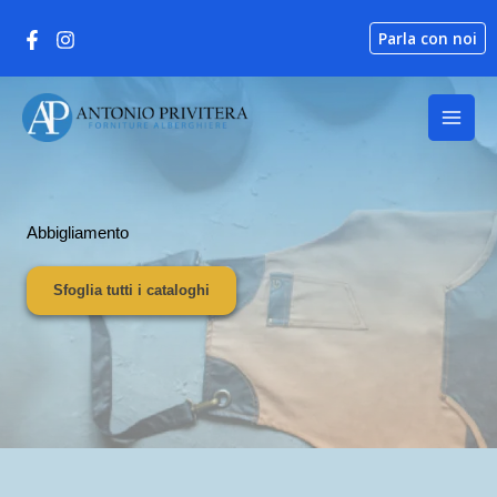
Vai
Parla con noi
al
contenuto
Abbigliamento
Sfoglia tutti i cataloghi