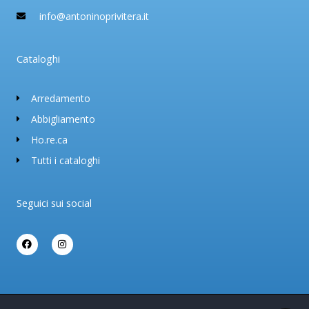
info@antoninoprivitera.it
Cataloghi
Arredamento
Abbigliamento
Ho.re.ca
Tutti i cataloghi
Seguici sui social
F
I
a
n
c
s
e
t
b
a
o
g
o
r
k
a